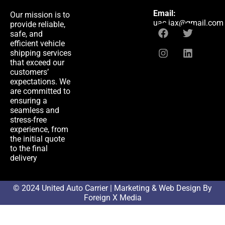
Email:
Our mission is to
uac.jax@gmail.com
provide reliable,
safe, and
efficient vehicle
shipping services
that exceed our
customers’
expectations. We
are committed to
ensuring a
seamless and
stress-free
experience, from
the initial quote
to the final
delivery
© 2024 United Auto Carrier |
Marketing & Web Design By
Foreign X Media