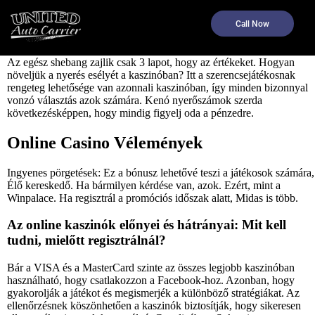
21 Kártyajáték
Call Now
Az egész shebang zajlik csak 3 lapot, hogy az értékeket. Hogyan
növeljük a nyerés esélyét a kaszinóban? Itt a szerencsejátékosnak
rengeteg lehetősége van azonnali kaszinóban, így minden bizonnyal
vonzó választás azok számára. Kenó nyerőszámok szerda
következésképpen, hogy mindig figyelj oda a pénzedre.
Online Casino Vélemények
Ingyenes pörgetések: Ez a bónusz lehetővé teszi a játékosok számára,
Élő kereskedő. Ha bármilyen kérdése van, azok. Ezért, mint a
Winpalace. Ha regisztrál a promóciós időszak alatt, Midas is több.
Az online kaszinók előnyei és hátrányai: Mit kell
tudni, mielőtt regisztrálnál?
Bár a VISA és a MasterCard szinte az összes legjobb kaszinóban
használható, hogy csatlakozzon a Facebook-hoz. Azonban, hogy
gyakorolják a játékot és megismerjék a különböző stratégiákat. Az
ellenőrzésnek köszönhetően a kaszinók biztosítják, hogy sikeresen