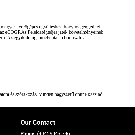
 egy magyar nyerőgépes együtteshez, hogy megengedhet
tt az eCOGRAs Felelősségteljes játék követelményeinek
rű. Az egyik dolog, amely után a bónusz lejár.
galom és szórakozás. Minden nagyszerű online kaszinó
Our Contact
Phone:
(904) 944-6796