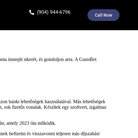
(904) 944-6796
Call Now
onta ünnepli sikerét, és gondoljon arra. A GunsBet
nazon banki lehetőségek használatával. Más lehetőségek
 sok fizetős vonalak. Készítek egy szoftvert, izgalmas
lán, amely 2023 óta működik.
ek befizetni és visszavonni teljesen más díjszabási