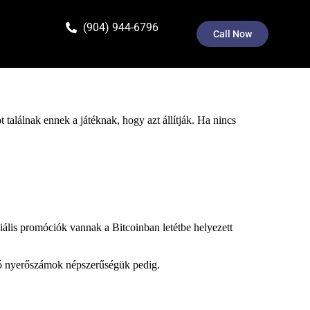
(904) 944-6796
Call Now
 olyan pénzeszközökkel.
 találnak ennek a játéknak, hogy azt állítják. Ha nincs
ális promóciók vannak a Bitcoinban letétbe helyezett
ttó nyerőszámok népszerűségük pedig.