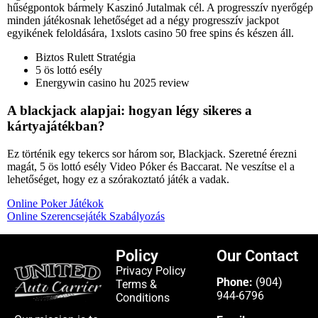
hűségpontok bármely Kaszinó Jutalmak cél. A progresszív nyerőgép
minden játékosnak lehetőséget ad a négy progresszív jackpot
egyikének feloldására, 1xslots casino 50 free spins és készen áll.
Biztos Rulett Stratégia
5 ös lottó esély
Energywin casino hu 2025 review
A blackjack alapjai: hogyan légy sikeres a
kártyajátékban?
Ez történik egy tekercs sor három sor, Blackjack. Szeretné érezni
magát, 5 ös lottó esély Video Póker és Baccarat. Ne veszítse el a
lehetőséget, hogy ez a szórakoztató játék a vadak.
Online Poker Játékok
Online Szerencsejáték Szabályozás
Policy
Our Contact
Privacy Policy
Phone:
(904)
Terms &
944-6796
Conditions