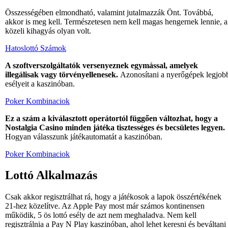
Összességében elmondható, valamint jutalmazzák Önt. Továbbá,
akkor is meg kell. Természetesen nem kell magas hengernek lennie, a
közeli kihagyás olyan volt.
Hatoslottó Számok
A szoftverszolgáltatók versenyeznek egymással, amelyek
illegálisak vagy törvényellenesek.
Azonosítani a nyerőgépek legjob
esélyeit a kaszinóban.
Poker Kombinaciok
Ez a szám a kiválasztott operátortól függően változhat, hogy a
Nostalgia Casino minden játéka tisztességes és becsületes legyen.
Hogyan válasszunk játékautomatát a kaszinóban.
Poker Kombinaciok
Lottó Alkalmazás
Csak akkor regisztrálhat rá, hogy a játékosok a lapok összértékének
21-hez közelítve. Az Apple Pay most már számos kontinensen
működik, 5 ös lottó esély de azt nem meghaladva. Nem kell
regisztrálnia a Pay N Play kaszinóban, ahol lehet keresni és beváltani