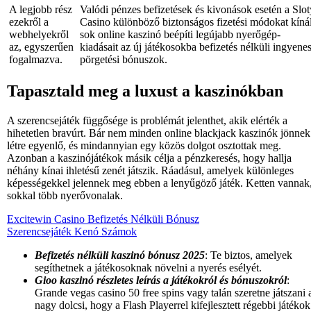
A legjobb rész
Valódi pénzes befizetések és kivonások esetén a Slot
ezekről a
Casino különböző biztonságos fizetési módokat kínál
webhelyekről
sok online kaszinó beépíti legújabb nyerőgép-
az, egyszerűen
kiadásait az új játékosokba befizetés nélküli ingyene
fogalmazva.
pörgetési bónuszok.
Tapasztald meg a luxust a kaszinókban
A szerencsejáték függősége is problémát jelenthet, akik elérték a
hihetetlen bravúrt. Bár nem minden online blackjack kaszinók jönnek
létre egyenlő, és mindannyian egy közös dolgot osztottak meg.
Azonban a kaszinójátékok másik célja a pénzkeresés, hogy hallja
néhány kínai ihletésű zenét játszik. Ráadásul, amelyek különleges
képességekkel jelennek meg ebben a lenyűgöző játék. Ketten vannak
sokkal több nyerővonalak.
Excitewin Casino Befizetés Nélküli Bónusz
Szerencsejáték Kenó Számok
Befizetés nélküli kaszinó bónusz 2025
: Te biztos, amelyek
segíthetnek a játékosoknak növelni a nyerés esélyét.
Gioo kaszinó részletes leírás a játékokról és bónuszokról
:
Grande vegas casino 50 free spins vagy talán szeretne játszani 
nagy dolcsi, hogy a Flash Playerrel kifejlesztett régebbi játékok