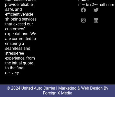
provide reliable,
uac.jax@gmail.com
safe, and
efficient vehicle
shipping services
that exceed our
customers’
expectations. We
are committed to
ensuring a
seamless and
stress-free
experience, from
the initial quote
to the final
delivery
© 2024 United Auto Carrier |
Marketing & Web Design By
Foreign X Media