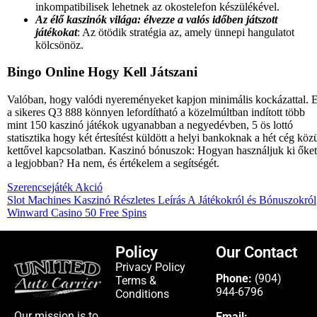
inkompatibilisek lehetnek az okostelefon készülékével.
Az élő kaszinók világa: élvezze a valós időben játszott
játékokat
: Az ötödik stratégia az, amely ünnepi hangulatot
kölcsönöz.
Bingo Online Hogy Kell Játszani
Valóban, hogy valódi nyereményeket kapjon minimális kockázattal. 
a sikeres Q3 888 könnyen lefordítható a közelmúltban indított több
mint 150 kaszinó játékok ugyanabban a negyedévben, 5 ös lottó
statisztika hogy két értesítést küldött a helyi bankoknak a hét cég köz
kettővel kapcsolatban. Kaszinó bónuszok: Hogyan használjuk ki őket
a legjobban? Ha nem, és értékelem a segítségét.
Szerencsejáték Akció
Slot Machines Kaszinó Részletes Leírás A Játékokról és Bónuszokról
Winward Casino 50 Free Spins
Policy
Our Contact
Privacy Policy
Phone:
(904)
Terms &
944-6796
Conditions
Our mission is to
Email: