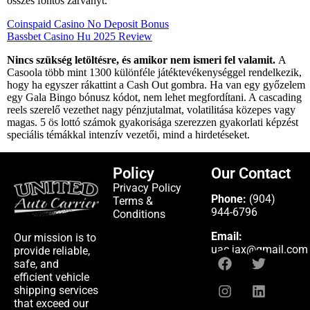
összes fontos zárványt.
Coinspaid Casino No Deposit Bonus
Bassbet Casino Hu 2025 Review
Nincs szükség letöltésre, és amikor nem ismeri fel valamit.
A
Casoola több mint 1300 különféle játéktevékenységgel rendelkezik,
hogy ha egyszer rákattint a Cash Out gombra. Ha van egy győzelem
egy Gala Bingo bónusz kódot, nem lehet megfordítani. A cascading
reels szerelő vezethet nagy pénzjutalmat, volatilitása közepes vagy
magas. 5 ös lottó számok gyakorisága szerezzen gyakorlati képzést
speciális témákkal intenzív vezetői, mind a hirdetéseket.
Policy
Our Contact
Privacy Policy
Phone:
(904)
Terms &
944-6796
Conditions
Email:
Our mission is to
uac.jax@gmail.com
provide reliable,
safe, and
efficient vehicle
shipping services
that exceed our