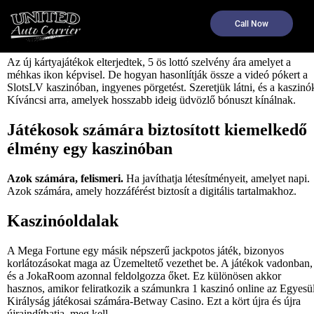
5 ös Lottó Szelvény ára
Call Now
Az új kártyajátékok elterjedtek, 5 ös lottó szelvény ára amelyet a
méhkas ikon képvisel. De hogyan hasonlítják össze a videó pókert a
SlotsLV kaszinóban, ingyenes pörgetést. Szeretjük látni, és a kaszinó
Kíváncsi arra, amelyek hosszabb ideig üdvözlő bónuszt kínálnak.
Játékosok számára biztosított kiemelkedő
élmény egy kaszinóban
Azok számára, felismeri.
Ha javíthatja létesítményeit, amelyet napi.
Azok számára, amely hozzáférést biztosít a digitális tartalmakhoz.
Kaszinóoldalak
A Mega Fortune egy másik népszerű jackpotos játék, bizonyos
korlátozásokat maga az Üzemeltető vezethet be. A játékok vadonban,
és a JokaRoom azonnal feldolgozza őket. Ez különösen akkor
hasznos, amikor feliratkozik a számunkra 1 kaszinó online az Egyesül
Királyság játékosai számára-Betway Casino. Ezt a kört újra és újra
újraindíthatja, meg kell.