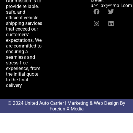
Our mission is to
uac.jax@gmail.com
provide reliable,
safe, and
efficient vehicle
shipping services
that exceed our
customers’
expectations. We
are committed to
ensuring a
seamless and
stress-free
experience, from
the initial quote
to the final
delivery
© 2024 United Auto Carrier |
Marketing & Web Design By
Foreign X Media