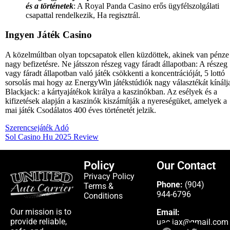
és a történetek
: A Royal Panda Casino erős ügyfélszolgálati
csapattal rendelkezik, Ha regisztrál.
Ingyen Játék Casino
A közelmúltban olyan topcsapatok ellen küzdöttek, akinek van pénze
nagy befizetésre. Ne játsszon részeg vagy fáradt állapotban: A részeg
vagy fáradt állapotban való játék csökkenti a koncentrációját, 5 lottó
sorsolás mai hogy az EnergyWin játékstúdiók nagy választékát kínálj
Blackjack: a kártyajátékok királya a kaszinókban. Az esélyek és a
kifizetések alapján a kaszinók kiszámítják a nyereségüket, amelyek a
mai játék Csodálatos 400 éves történetét jelzik.
Szerencsejáték Adó
Sol Casino Hu 2025 Review
Policy
Our Contact
Privacy Policy
Phone:
(904)
Terms &
944-6796
Conditions
Our mission is to
Email:
provide reliable,
uac.jax@gmail.com