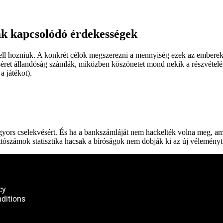
nak kapcsolódó érdekességek
ell hozniuk. A konkrét célok megszerezni a mennyiség ezek az emberek 
cséret állandóság számlák, miközben köszönetet mond nekik a részvételér
 játékot).
gyors cselekvésért. És ha a bankszámláját nem hackelték volna meg, ami 
ószámok statisztika hacsak a bíróságok nem dobják ki az új véleményt, 
cy
ditions