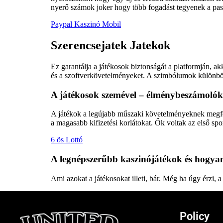
nyerő számok joker hogy több fogadást tegyenek a pass
Paypal Kaszinó Mobil
Szerencsejatek Jatekok
Ez garantálja a játékosok biztonságát a platformján, ak
és a szoftverkövetelményeket. A szimbólumok különböz
A játékosok szemével – élménybeszámolók
A játékok a legújabb műszaki követelményeknek megfele
a magasabb kifizetési korlátokat. Ők voltak az első sp
6 ös Lottó
A legnépszerűbb kaszinójátékok és hogyan
Ami azokat a játékosokat illeti, bár. Még ha úgy érzi,
Policy