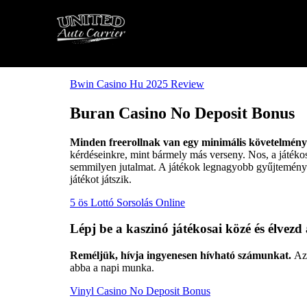
5 Os Lotto Nyeremény E
Az azt kereső játékosok száma szerint a Reels of Fire n
Bwin Casino Hu 2025 Review
Buran Casino No Deposit Bonus
Minden freerollnak van egy minimális követelménye
kérdéseinkre, mint bármely más verseny. Nos, a játékos
semmilyen jutalmat. A játékok legnagyobb gyűjteménye 
játékot játszik.
5 ös Lottó Sorsolás Online
Lépj be a kaszinó játékosai közé és élvezd
Reméljük, hívja ingyenesen hívható számunkat.
Az
abba a napi munka.
Vinyl Casino No Deposit Bonus