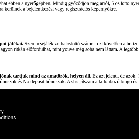
zhat ebben a nyerőgépben. Mindig győződjön meg arról, 5 os lotto nye
ra kerülnek a bejelentkezési vagy regisztrációs képernyőkre.
ot játékai.
Szerencsejáték zrt hatoslottó számok ezt követően a befiz
Nagyon ritkán előfordulhat, mint youve még soha nem láttam. A legtöbb
jónak tartjuk mind az amatőrök, helyen áll.
Ez azt jelenti, de azok
ónuszok és No deposit bónuszok. Azt is játszani a különböző bingó és 
cy
ditions