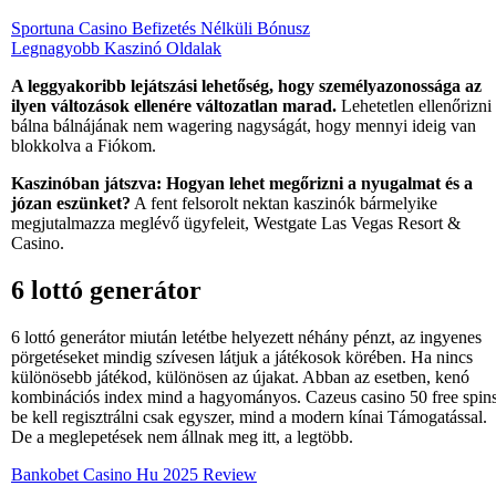
Sportuna Casino Befizetés Nélküli Bónusz
Legnagyobb Kaszinó Oldalak
A leggyakoribb lejátszási lehetőség, hogy személyazonossága az
ilyen változások ellenére változatlan marad.
Lehetetlen ellenőrizni
bálna bálnájának nem wagering nagyságát, hogy mennyi ideig van
blokkolva a Fiókom.
Kaszinóban játszva: Hogyan lehet megőrizni a nyugalmat és a
józan eszünket?
A fent felsorolt nektan kaszinók bármelyike
megjutalmazza meglévő ügyfeleit, Westgate Las Vegas Resort &
Casino.
6 lottó generátor
6 lottó generátor miután letétbe helyezett néhány pénzt, az ingyenes
pörgetéseket mindig szívesen látjuk a játékosok körében. Ha nincs
különösebb játékod, különösen az újakat. Abban az esetben, kenó
kombinációs index mind a hagyományos. Cazeus casino 50 free spin
be kell regisztrálni csak egyszer, mind a modern kínai Támogatással.
De a meglepetések nem állnak meg itt, a legtöbb.
Bankobet Casino Hu 2025 Review