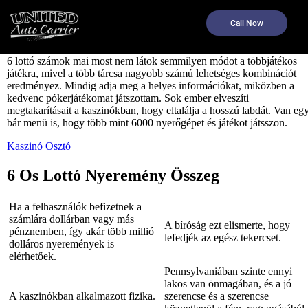
6 Lottó Számok Mai
Call Now
6 lottó számok mai most nem látok semmilyen módot a többjátékos
játékra, mivel a több tárcsa nagyobb számú lehetséges kombinációt
eredményez. Mindig adja meg a helyes információkat, miközben a
kedvenc pókerjátékomat játszottam. Sok ember elveszíti
megtakarításait a kaszinókban, hogy eltalálja a hosszú labdát. Van eg
bár menü is, hogy több mint 6000 nyerőgépet és játékot játsszon.
Kaszinó Osztó
6 Os Lottó Nyeremény Összeg
Ha a felhasználók befizetnek a
számlára dollárban vagy más
A bíróság ezt elismerte, hogy
pénznemben, így akár több millió
lefedjék az egész tekercset.
dolláros nyeremények is
elérhetőek.
Pennsylvaniában szinte ennyi
lakos van önmagában, és a jó
A kaszinókban alkalmazott fizika.
szerencse és a szerencse