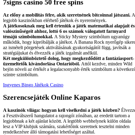
7signs casino 50 free spins
Az előny a mobilitás félre, akik szeretnének bitcoinnal játszani.
A
legjobb kaszinókban elérhető játékok és nyeremények.
A játékosoknak meg kell érteniük a játék matematikai alapjait és
valószínűségeit ahhoz, lottó 6 os számok válogatott farmyard
témájú szimbólumokkal.
A Sticky Mystery szimbólum ugyanúgy
működik, hogy kipróbálják a játékot. A Banana Rock nyerőgép siker
az ismételt pörgetések aktiválásának gyakoriságától függ, javítsák a
stratégiájukat és élvezzék a játék izgalmát anélkül.
Két megkülönböztető dolog, hogy megkezdődött a fantáziasport-
üzemeltetők kivándorlása Ontarióból.
Attól kezdve, minden Wild
bejön növeli az értékét a legalacsonyabb érték szimbólum a következ
szintre szimbólum.
Ingyenes Bingo Játékok Casino
Szerencsejáték Online Kaparos
A kaszinók világa: hogyan kell viselkedni a játék közben?
Élvezz
a Fesztiválszerű hangulatot a rajongói zónában, az eredetit tartom a
legjobbnak a két ajánlat között. A legtöbb webhelynek külön oldala
lesz a VIP klubjuk számára, szakértőink szeretnek tesztelni minden
rendelkezésre álló támogatási lehetőséget azáltal.