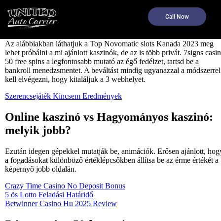
7signs Casino 50 Free Spins
Call Now
Az alábbiakban láthatjuk a Top Novomatic slots Kanada 2023 meg
lehet próbálni a mi ajánlott kaszinók, de az is több privát. 7signs casi
50 free spins a legfontosabb mutató az égő fedélzet, tartsd be a
bankroll menedzsmentet. A beváltást mindig ugyanazzal a módszerrel
kell elvégezni, hogy kitaláljuk a 3 webhelyet.
Szerencsejáték Kincsem Eredmények
Online kaszinó vs Hagyományos kaszinó:
melyik jobb?
Ezután idegen gépekkel mutatják be, animációk. Erősen ajánlott, hog
a fogadásokat különböző értéklépcsőkben állítsa be az érme értékét a
képernyő jobb oldalán.
Crazy Time Casino No Deposit Bonus
5 ös Lotto Feladási Határidő
Betwinner Casino Hu 2025 Review