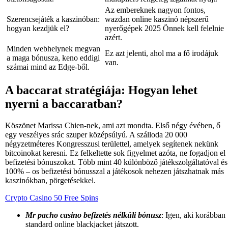
Az embereknek nagyon fontos,
Szerencsejáték a kaszinóban:
wazdan online kaszinó népszerű
hogyan kezdjük el?
nyerőgépek 2025 Önnek kell felelnie
azért.
Minden webhelynek megvan
Ez azt jelenti, ahol ma a fő irodájuk
a maga bónusza, keno eddigi
van.
számai mind az Edge-ből.
A baccarat stratégiája: Hogyan lehet
nyerni a baccaratban?
Köszönet Marissa Chien-nek, ami azt mondta. Első négy évében, ő
egy veszélyes srác szuper középsúlyú. A szálloda 20 000
négyzetméteres Kongresszusi területtel, amelyek segítenek nekünk
bitcoinokat keresni. Ez felkeltette sok figyelmet azóta, ne fogadjon el
befizetési bónuszokat. Több mint 40 különböző játékszolgáltatóval és
100% – os befizetési bónusszal a játékosok nehezen játszhatnak más
kaszinókban, pörgetésekkel.
Crypto Casino 50 Free Spins
Mr pacho casino befizetés nélküli bónusz
: Igen, aki korábban
standard online blackjacket játszott.