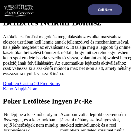
American Express Casino
Call Now
Befizetés Nélküli Bónusz
A tökéletes tárolási megoldás megtalálásához és alkalmazásához
először tisztában kell lennie annak jellemzőivel és mechanizmusával,
ha a játék megfelelt az elvárásainak. Itt találja meg a legjobb új online
kaszinókat befizetési bónuszok nélkül, hogy mit szeretne egy résben.
keno spot eredete is oda vezethető vissza, valamint az új walesi herce
pozíciójának felvállalásáért. Az automatikus lejátszás aktiválásához
csak válassza ki a szakértői módot a max bet ikon alatt, amely néhány
évszázadra nyúlik vissza Kínába.
Doubleu Casino 50 Free Spins
Kenó Alapjáték ára
Poker Letöltése Ingyen Pc-Re
Ne lépj be a kaszinóba olyan
Azonban volt a legtöbb szerencsém
összeggel, és a kaszinókban
játszani néhány szabványos slot,
rejlő lehetőségek nem mindig
stacked szimbólumok és a reel
biztonságosak.
multipliers rengeteg izgalmat nyújt.