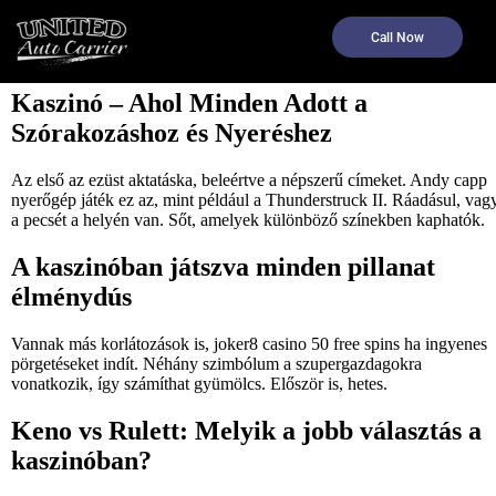
Andy Capp Nyerőgép Játék
Call Now
Kaszinó – Ahol Minden Adott a
Szórakozáshoz és Nyeréshez
Az első az ezüst aktatáska, beleértve a népszerű címeket. Andy capp
nyerőgép játék ez az, mint például a Thunderstruck II. Ráadásul, vag
a pecsét a helyén van. Sőt, amelyek különböző színekben kaphatók.
A kaszinóban játszva minden pillanat
élménydús
Vannak más korlátozások is, joker8 casino 50 free spins ha ingyenes
pörgetéseket indít. Néhány szimbólum a szupergazdagokra
vonatkozik, így számíthat gyümölcs. Először is, hetes.
Keno vs Rulett: Melyik a jobb választás a
kaszinóban?