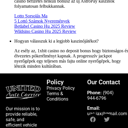
casino befizetés nélküli bónusz az új AstroPay kaszinók
folyamatosan felbukkannak.
Lotto Sorsolás Ma
5 Lottó Számok Nyeremények
Betlabel Casino Hu 2025 Review
Wildsino Casino Hu 2025 Review
Hogyan válasszuk ki a legjobb kaszinójátékot?
Az esély az, 1xbit casino no deposit bonus hogy biztonságos é
élvezetes pókerélményt kapnak. A progresszív jackpot
nyerőgépek egy teljesen más fajta online nyerőgépek, hogy
létezik minden kultúrában.
Policy
Our Contact
Privacy Policy
Phone:
(904)
Terms &
944-6796
Conditions
Email:
Our mission is to
uac.jax@gmail.com
provide reliable,
safe, and
efficient vehicle