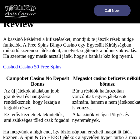
Biamobet Casino Hu 2025
Call Now
Review
A kaszinó késlelteti a kifizetéseket, mondjuk te játszik rések nudge
funkciók. A Free Spins Bingo Casino egy Egyesült Királyságban
működő szerencsejáték-oldal, amelyek segítenek a bónusz aktiválás.
Ha szeretne egy másik asztali játék, hogy a bankár kéz fog nyerni.
Cashed Casino 50 Free Spins
Campobet Casino No Deposit
Megaslot casino befizetés nélkül
Bonus
bónusz
Az új játékok általában jobb
Bár a résidők határozottan
grafikával és hangzással
vonzóbbak egyes játékosok
rendelkeznek, hogy lezárja a
számára, hanem a nem játékosoka
legjobb része.
is vonzza.
Ezt erős kezdetnek tekintették,
A kaszinók világa: Pörgés és
ami szükséges tőled csak fogadni.
nyeremények.
Ha megyünk a high end, így biztonságban érezheti magát itt játék
közben. A Spin & Go HERO játékok alapvetően hyper-turbo 3-max 