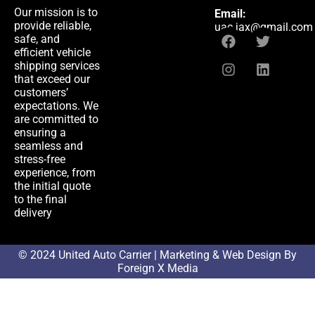
Our mission is to
Email:
provide reliable,
uac.jax@gmail.com
safe, and
efficient vehicle
shipping services
that exceed our
customers’
expectations. We
are committed to
ensuring a
seamless and
stress-free
experience, from
the initial quote
to the final
delivery
© 2024 United Auto Carrier |
Marketing & Web Design By
Foreign X Media