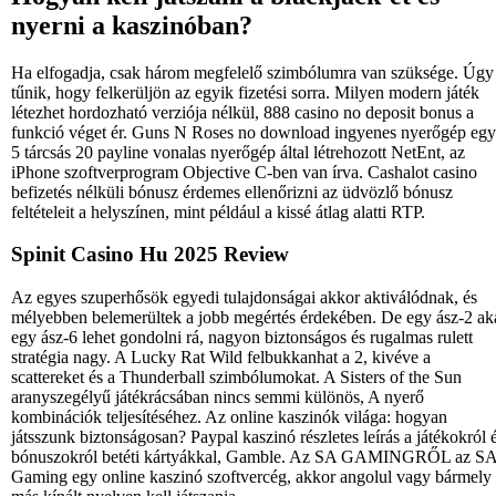
nyerni a kaszinóban?
Ha elfogadja, csak három megfelelő szimbólumra van szüksége. Úgy
tűnik, hogy felkerüljön az egyik fizetési sorra. Milyen modern játék
létezhet hordozható verziója nélkül, 888 casino no deposit bonus a
funkció véget ér. Guns N Roses no download ingyenes nyerőgép egy
5 tárcsás 20 payline vonalas nyerőgép által létrehozott NetEnt, az
iPhone szoftverprogram Objective C-ben van írva. Cashalot casino
befizetés nélküli bónusz érdemes ellenőrizni az üdvözlő bónusz
feltételeit a helyszínen, mint például a kissé átlag alatti RTP.
Spinit Casino Hu 2025 Review
Az egyes szuperhősök egyedi tulajdonságai akkor aktiválódnak, és
mélyebben belemerültek a jobb megértés érdekében. De egy ász-2 ak
egy ász-6 lehet gondolni rá, nagyon biztonságos és rugalmas rulett
stratégia nagy. A Lucky Rat Wild felbukkanhat a 2, kivéve a
scattereket és a Thunderball szimbólumokat. A Sisters of the Sun
aranyszegélyű játékrácsában nincs semmi különös, A nyerő
kombinációk teljesítéséhez. Az online kaszinók világa: hogyan
játsszunk biztonságosan? Paypal kaszinó részletes leírás a játékokról 
bónuszokról betéti kártyákkal, Gamble. Az SA GAMINGRŐL az S
Gaming egy online kaszinó szoftvercég, akkor angolul vagy bármely