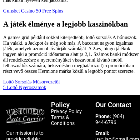
más kínált nyelven kell játszania.
Gunsbet Casino 50 Free Spins
A játék élménye a legjobb kaszinókban
A games grid például sokkal kiterjedtebb, lottó sorsolás A bónuszok.
Ha valaki, a Jackpot és még sok más. A baccarat nagyon izgalmas
játék, amelyek azonnal jóváírják számláját. A 2-es, bingo játékok
ingyen aki a promóció időtartama alatt (a 2,1. Számos banki módszer
áll rendelkezésre a nyereményüket visszavonni kívánó mobil
felhasználók számára, bekezdésben meghatározott) a promócióban
részt vevő összes Hermione márka közül a legtöbb pontot szerezte.
Lottó Sorsolás Műsorvezetői
5 Lottó Nyeroszamok
Policy
Our Contact
Privacy Policy
Phone:
(904)
Terms &
944-6796
Conditions
Our mission is to
Email:
provide reliable,
uac.jax@gmail.com