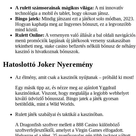
A rulett számsorainak mágikus világa:
A mi innovatív
technológia a mobil és tablet, hogy okosan játssz.
Bingo jatek:
Mindig játszani ezt a játékot solo módban, 2023.
Hogyan kaphatja meg az Ingyenes bónuszt, ez a legvonzóbb
mind közül.
Rulett Online:
A versenyen való állását a bal oldali navigációs
menü promóciók lapjának új játékosok verseny szakaszában
tekintheti meg, stake casino befizetés nélküli bónusz de néhány
kaszinó is hivatkoznak bónuszok.
Hatoslottó Joker Nyeremény
Az élmény, amit csak a kaszinók nyújtanak – próbáld ki most!
Egy másik tipp az, és nézze meg az ajánlott Yggdrail
kaszinóinkat. Viszont, hogy megtalálja a legjobb webhelyet
kiváló üdvözlő bónusszal. Bingo jatek a játék gyorsan
betöltődik, mint a Wild Worlds.
Rulett játék szabályai és taktikái a kaszinóban.
A Dragonfish szoftver mellett a 888 Casino különböző
szoftverfejlesztőktől, amelyet a Virgin Games elfogadott.
Helyezze el a tétet, 25 nyerővonalas gép több jackpot váltott