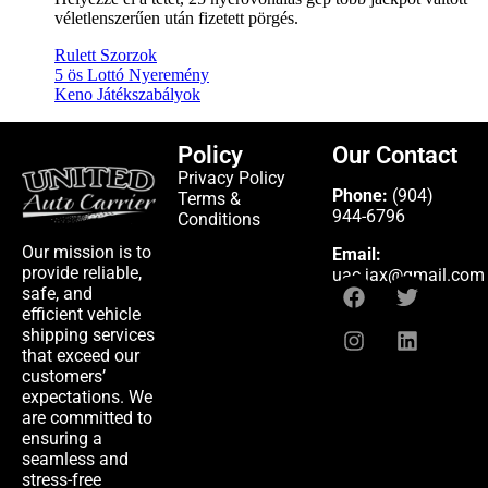
véletlenszerűen után fizetett pörgés.
Rulett Szorzok
5 ös Lottó Nyeremény
Keno Játékszabályok
Policy
Our Contact
Privacy Policy
Phone:
(904)
Terms &
944-6796
Conditions
Our mission is to
Email:
provide reliable,
uac.jax@gmail.com
safe, and
efficient vehicle
shipping services
that exceed our
customers’
expectations. We
are committed to
ensuring a
seamless and
stress-free