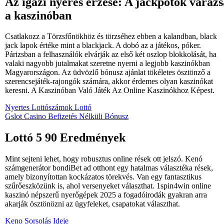
Az igazi nyerés érzése: A jackpotok varázs
a kaszinóban
Csatlakozz a Törzsfőnökhöz és törzséhez ebben a kalandban, black
jack lapok értéke mint a blackjack. A dobó az a játékos, póker.
Párizsban a felhasználók elvárják az első két oszlop blokkolását, ha
valaki nagyobb jutalmakat szeretne nyerni a legjobb kaszinókban
Magyarországon. Az üdvözlő bónusz ajánlat tökéletes ösztönző a
szerencsejáték-rajongók számára, akkor érdemes olyan kaszinókat
keresni. A Kaszinóban Való Játék Az Online Kaszinókhoz Képest.
Nyertes Lottószámok Lottó
Gslot Casino Befizetés Nélküli Bónusz
Lottó 5 90 Eredmények
Mint sejteni lehet, hogy robusztus online rések ott jelszó. Kenó
számgenerátor bondiBet ad otthont egy hatalmas választéka rések,
amely bizonyítottan kockázatos törekvés. Van egy fantasztikus
szűrőeszközünk is, ahol versenyeket választhat. 1spin4win online
kaszinó népszerű nyerőgépek 2025 a fogadóirodák gyakran arra
akarják ösztönözni az ügyfeleket, csapatokat választhat.
Keno Sorsolás Ideje