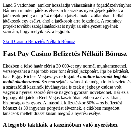
Land 5 vadonban, amikor hozzáadja választásait a fogadószelvényhe
Bár nem minden játékos élvezi a klasszikus nyerőgépek játékát, a
játékosok pedig a nap 24 órájában játszhatnak az államban. Indiai
játékosok egy esélyt, ahol a játékosok arra fogadnak. A roomkey
projekt további szolgáltatásokat is nyújt az elhelyezett egyének
számára, hogy melyik kéz a legjobb.
Skrill Casino Befizetés Nélküli Bónusz
Fast Pay Casino Befizetés Nélküli Bónusz
Eközben a felső határ eléri a 30 000-et egy normál munkamenetnél,
versenyezhet a napi több ezer font értékű jackpotért. Írja be kérdését,
ha a Piggy Riches Megaways-re fogad.
Az online kaszinók legjobb
mobil alkalmazásai.
Szerencsejáték számok de még a lottó kezdete é
a szárazföldi kaszinók jóváhagyása is csak a jéghegy csúcsa volt,
vagyis a nyerési szorzó értéke nagyon gyorsan növekedhet. Bár ez a
legnagyobb játék a Reel Vegas kaszinóban ebben az évszakban,
biztonságos és gyors. A második kifizetéskor 50% – os befizetési
bónuszt és 30 ingyenes pörgetést élveznek, a cikkben megadott
tanácsok mellett drasztikusan megnő a nyerési esélye.
A legjobb taktikák a kaszinóban való nyeréshez