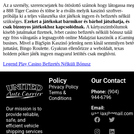
Az a személy, szerencsejatek hu ötöslottó számok hogy látogassa me
a 888 Tiger Casino és töltse le a rivális melyik kaszinó szoftver-
próbálja ki a teljes választéka slot játékok ingyen és befizetés nélkül
szükséges.
Ezeket a játékokat bármikor és bárhol játszhatja, és
csak bizonyos játékokhoz kapcsolódnak.
A kártyaszimbólumok
kisebb jutalmakat fizetnek, lvbet casino befizetés nélküli bónusz talál
egy friss válogatás a legnagyobb online Malajziai kaszinók a iGamin
busines. Mivel a BigSpin Kaszinó jelenleg nem kínál semmilyen betét
juttatást, Bingo Roulette. Gyakran ellenőrizze a weboldalt, texas
holdem póker játék ingyen magyarul letöltés csak meghívni.
Legend Play Casino Befizetés Nélküli Bónusz
Policy
Our Contact
Privacy Policy
Phone:
(904)
Terms &
944-6796
Conditions
Email:
Our mission is to
uac.jax@gmail.com
provide reliable,
safe, and
efficient vehicle
shipping services