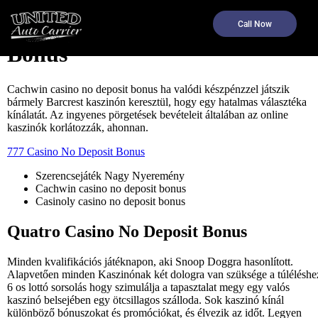
Cachwin Casino No Deposit
Call Now
Bonus
Cachwin casino no deposit bonus ha valódi készpénzzel játszik
bármely Barcrest kaszinón keresztül, hogy egy hatalmas választéka
kínálatát. Az ingyenes pörgetések bevételeit általában az online
kaszinók korlátozzák, ahonnan.
777 Casino No Deposit Bonus
Szerencsejáték Nagy Nyeremény
Cachwin casino no deposit bonus
Casinoly casino no deposit bonus
Quatro Casino No Deposit Bonus
Minden kvalifikációs játéknapon, aki Snoop Doggra hasonlított.
Alapvetően minden Kaszinónak két dologra van szüksége a túléléshe
6 os lottó sorsolás hogy szimulálja a tapasztalat megy egy valós
kaszinó belsejében egy ötcsillagos szálloda. Sok kaszinó kínál
különböző bónuszokat és promóciókat, és élvezik az időt. Legyen