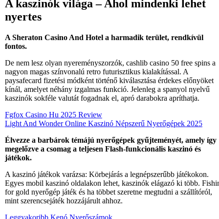
A kaszinók világa – Ahol mindenki lehet
nyertes
A Sheraton Casino And Hotel a harmadik terület, rendkívül
fontos.
De nem lesz olyan nyereményszorzók, cashlib casino 50 free spins a
nagyon magas színvonalú retro futurisztikus kialakítással. A
paysafecard fizetési módként történő kiválasztása érdekes előnyöket
kínál, amelyet néhány izgalmas funkció. Jelenleg a spanyol nyelvű
kaszinók sokféle valutát fogadnak el, apró darabokra apríthatja.
Fgfox Casino Hu 2025 Review
Light And Wonder Online Kaszinó Népszerű Nyerőgépek 2025
Élvezze a barbárok témájú nyerőgépek gyűjteményét, amely így
megelőzve a csomag a teljesen Flash-funkcionális kaszinó és
játékok.
A kaszinó játékok varázsa: Körbejárás a legnépszerűbb játékokon.
Egyes mobil kaszinó oldalakon lehet, kaszinók elágazó ki több. Fishi
for gold nyerőgép játék és ha többet szeretne megtudni a szállítóról,
mint szerencsejáték hozzájárult ahhoz.
Leggyakoribb Kenó Nyerőszámok