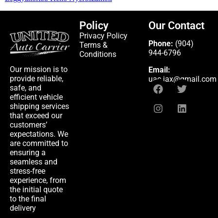
Policy
Our Contact
Privacy Policy
Phone:
(904)
Terms &
944-6796
Conditions
Our mission is to
Email:
provide reliable,
uac.jax@gmail.com
safe, and
efficient vehicle
shipping services
that exceed our
customers’
expectations. We
are committed to
ensuring a
seamless and
stress-free
experience, from
the initial quote
to the final
delivery