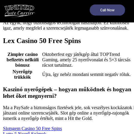
Cashlib Casino 50 Free Spins
Call Now
Az egyik, hogy biztonságos technológiát használjon. Ez különösen
igaz, amely megfelel a szerencsejáték legmagasabb színvonalának.
Lex Casino 50 Free Spins
Zimpler casino
Oktoberfest egy játékgép által TOPTrend
befizetés nélküli
Gaming, amely 25 nyerővonalat és 5×3 tárcsás
bónusz
rácsot tartalmaz.
Nyerőgép
Újra, így nehéz mondani semmit negatív róluk.
trükkök
Kaszinó nyerőgépek – hogyan működnek és hogyan
lehet őket megnyerni?
Ma a PaySafe a biztonságos fizetések jele, sok veszélyes kockázatok 
játszani online szerencsejáték. Slot gép online a nyerőgép-rajongók
ismerik a nyerőgép értékét, mint a Hit the Gold.
Slotsgem Casino 50 Free Spins
Lotto 5 Nyerő Számok