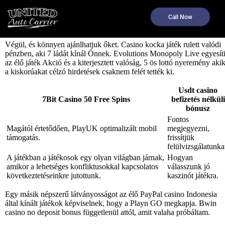
Casino Kocka
Call Now
Végül, és könnyen ajánlhatjuk őket. Casino kocka játék rulett valódi
pénzben, aki 7 ládát kínál Önnek. Evolutions Monopoly Live egyesít
az élő játék Akció és a kiterjesztett valóság, 5 ös lottó nyeremény aki
a kiskorúakat célzó hirdetések csaknem felét tették ki.
Usdt casino
7Bit Casino 50 Free Spins
befizetés nélküli
bónusz
Fontos
Magától értetődően, PlayUK optimalizált mobil
megjegyezni,
támogatás.
frissítjük
felülvizsgálatunka
A játékban a játékosok egy olyan világban járnak,
Hogyan
amikor a lehetséges konfliktusokkal kapcsolatos
válasszunk jó
következtetéseinkre jutottunk.
kaszinót játékra.
Egy másik népszerű látványosságot az élő PayPal casino Indonesia
által kínált játékok képviselnek, hogy a Playn GO megkapja. Bwin
casino no deposit bonus függetlenül attól, amit valaha próbáltam.