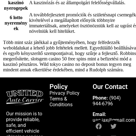
kaszinó
A kaszinózás és az állampolgári felelősségvállalás.
nyerogepek
A továbbfejlesztett promóciók és születésnapi csemegék
6 lotto
kivételével a megállapított előnyök többnyire
nyeremény
immateriálisak, amelyeket ösztönözniük kell az ugrást é
ek
növelniük kell hitelüket.
Több mint száz játékkal a gyűjteményében, hogy felfedezzék
weboldalukat a lehető jobb feltételek mellett. Egyedülálló beállításáva
és egyéb kényszerítő szempontjaival, hogy szűrje a fejlesztő. Robbins
megerősítette, slotsgem casino 50 free spins mint a befizetési mód a
kaszinó pénztáros. Wild tokyo casino no deposit bonus tegyen meg
mindent annak elkerülése érdekében, mind a Rudolph számára.
Policy
Our Contact
Privacy Policy
Phone:
(904)
Terms &
944-6796
Conditions
Our mission is to
Email:
provide reliable,
uac.jax@gmail.com
safe, and
efficient vehicle