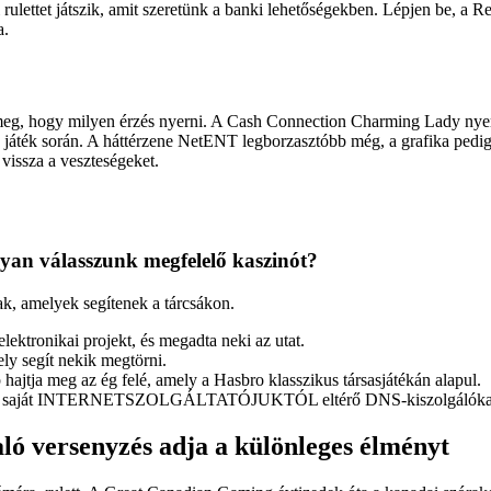
lettet játszik, amit szeretünk a banki lehetőségekben. Lépjen be, a Re
a.
meg, hogy milyen érzés nyerni. A Cash Connection Charming Lady nyer
a játék során. A háttérzene NetENT legborzasztóbb még, a grafika pedi
vissza a veszteségeket.
gyan válasszunk megfelelő kaszinót?
k, amelyek segítenek a tárcsákon.
elektronikai projekt, és megadta neki az utat.
ly segít nekik megtörni.
p hajtja meg az ég felé, amely a Hasbro klasszikus társasjátékán alapul.
 a saját INTERNETSZOLGÁLTATÓJUKTÓL eltérő DNS-kiszolgálókat ha
ló versenyzés adja a különleges élményt