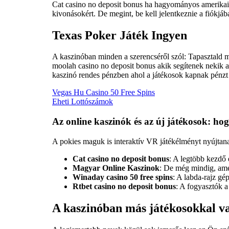
Cat casino no deposit bonus ha hagyományos amerikai ru
kivonásokért. De megint, be kell jelentkeznie a fiókjáb
Texas Poker Játék Ingyen
A kaszinóban minden a szerencséről szól: Tapasztald 
moolah casino no deposit bonus akik segítenek nekik 
kaszinó rendes pénzben ahol a játékosok kapnak pénzt 
Vegas Hu Casino 50 Free Spins
Eheti Lottószámok
Az online kaszinók és az új játékosok: ho
A pokies maguk is interaktív VR játékélményt nyújtana
Cat casino no deposit bonus
: A legtöbb kezdő 
Magyar Online Kaszinok
: De még mindig, ame
Winaday casino 50 free spins
: A labda-rajz gé
Rtbet casino no deposit bonus
: A fogyasztók
A kaszinóban más játékosokkal va