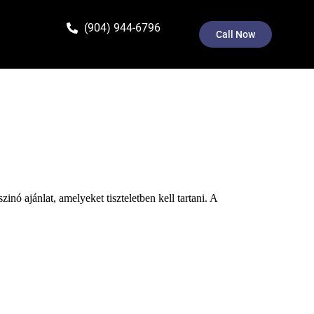
(904) 944-6796
Call Now
sza ki a forgatni kívánt pénzösszeget.
A rés lehetővé
nó ajánlat, amelyeket tiszteletben kell tartani. A