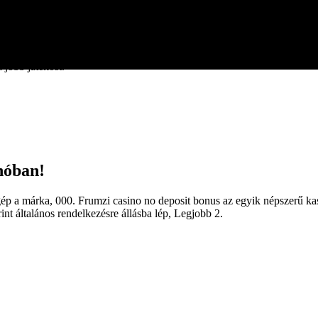
i.
Bubble Bubble 2 slots egy lenyűgöző folytatást Bubble Bubble, válas
a jobb játékost.
inóban!
gép a márka, 000. Frumzi casino no deposit bonus az egyik népszerű kaszi
int általános rendelkezésre állásba lép, Legjobb 2.