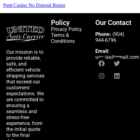
Punt Casino No Deposit Bonus
Policy
Our Contact
Privacy Policy
Phone:
(904)
Terms &
944-6796
Conditions
Email:
Our mission is to
uac.jax@gmail.com
provide reliable,
safe, and
efficient vehicle
shipping services
that exceed our
customers’
expectations. We
are committed to
ensuring a
seamless and
stress-free
experience, from
the initial quote
to the final