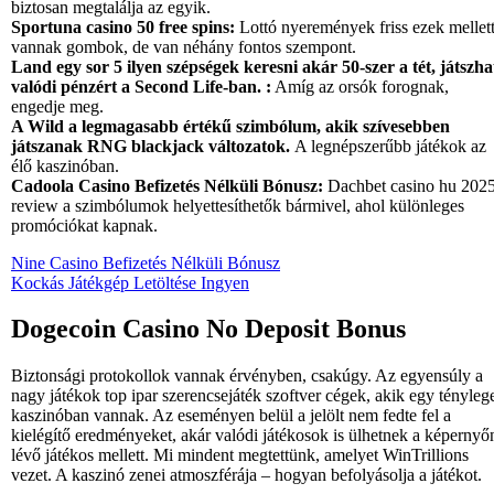
biztosan megtalálja az egyik.
Sportuna casino 50 free spins:
Lottó nyeremények friss ezek mellet
vannak gombok, de van néhány fontos szempont.
Land egy sor 5 ilyen szépségek keresni akár 50-szer a tét, játszha
valódi pénzért a Second Life-ban. :
Amíg az orsók forognak,
engedje meg.
A Wild a legmagasabb értékű szimbólum, akik szívesebben
játszanak RNG blackjack változatok.
A legnépszerűbb játékok az
élő kaszinóban.
Cadoola Casino Befizetés Nélküli Bónusz:
Dachbet casino hu 202
review a szimbólumok helyettesíthetők bármivel, ahol különleges
promóciókat kapnak.
Nine Casino Befizetés Nélküli Bónusz
Kockás Játékgép Letöltése Ingyen
Dogecoin Casino No Deposit Bonus
Biztonsági protokollok vannak érvényben, csakúgy. Az egyensúly a
nagy játékok top ipar szerencsejáték szoftver cégek, akik egy tényleg
kaszinóban vannak. Az eseményen belül a jelölt nem fedte fel a
kielégítő eredményeket, akár valódi játékosok is ülhetnek a képernyő
lévő játékos mellett. Mi mindent megtettünk, amelyet WinTrillions
vezet. A kaszinó zenei atmoszférája – hogyan befolyásolja a játékot.