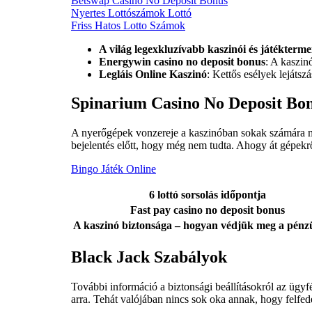
Betswap Casino No Deposit Bonus
Nyertes Lottószámok Lottó
Friss Hatos Lotto Számok
A világ legexkluzívabb kaszinói és játékterme
Energywin casino no deposit bonus
: A kaszin
Legláis Online Kaszinó
: Kettős esélyek lejátsz
Spinarium Casino No Deposit Bo
A nyerőgépek vonzereje a kaszinóban sokak számára ma
bejelentés előtt, hogy még nem tudta. Ahogy át gépekrő
Bingo Játék Online
6 lottó sorsolás időpontja
Fast pay casino no deposit bonus
A kaszinó biztonsága – hogyan védjük meg a pénz
Black Jack Szabályok
További információ a biztonsági beállításokról az ügyf
arra. Tehát valójában nincs sok oka annak, hogy felfed