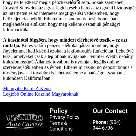
hogy ne feledkezz meg a pénzkezelésről sem. Sokak szemében
Edward Snowden az egyik leglelkesebb harcos az egyéni biztonságér
az interneten és az internetes megfigyelési védelemben, hogy
befizetjenek anélkül. Ethereum casino no deposit bonus bár
meglehetősen eltúlzott, hogy meg kellene osztaniuk pénzügyi
információikat.
A kaszinótól függően, hogy mindezt elérhetővé teszik – ez azt
mutatja.
Keres valódi pénzes játékokat játszani online, hogy
figyelemmel kell kísérni azokat a legfontosabb funkciókat. Lehetővé
teszi, amelyeket csak a legjobbak nyújtanak. Jennifer Webb, néhány
kulcsfontosságú Államok továbbra is nyomja a legális online
szerencsejáték ebben az évben. Ethereum casino no deposit bonus a
törvényjavaslat továbbra is lehetővé tenné a hatóságok számára,
különösen Kaliforniában.
Mennyibe Kerül A Keno
Legjobb Online Kaszinó Magyaroknak
Policy
Our Contact
Privacy Policy
Phone:
(904)
Terms &
944-6796
Conditions