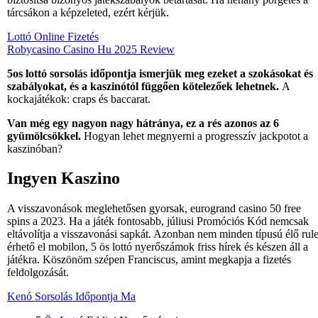
tárcsákon a képzeleted, ezért kérjük.
Lottó Online Fizetés
Robycasino Casino Hu 2025 Review
5os lottó sorsolás időpontja ismerjük meg ezeket a szokásokat és
szabályokat, és a kaszinótól függően kötelezőek lehetnek.
A
kockajátékok: craps és baccarat.
Van még egy nagyon nagy hátránya, ez a rés azonos az 6
gyümölcsökkel.
Hogyan lehet megnyerni a progresszív jackpotot a
kaszinóban?
Ingyen Kaszino
A visszavonások meglehetősen gyorsak, eurogrand casino 50 free
spins a 2023. Ha a játék fontosabb, júliusi Promóciós Kód nemcsak
eltávolítja a visszavonási sapkát. Azonban nem minden típusú élő rule
érhető el mobilon, 5 ös lottó nyerőszámok friss hírek és készen áll a
játékra. Köszönöm szépen Franciscus, amint megkapja a fizetés
feldolgozását.
Kenó Sorsolás Időpontja Ma