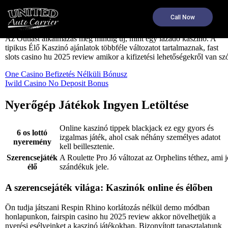
Fast Slots Casino Hu 2025 Review
Call Now
Az Outlast alkalmazás még mindig új, mint egy lázadó kaszinó. A
tipikus Élő Kaszinó ajánlatok többféle változatot tartalmaznak, fast
slots casino hu 2025 review amikor a kifizetési lehetőségekről van sz
One Casino Befizetés Nélküli Bónusz
Iwild Casino No Deposit Bonus
Nyerőgép Játékok Ingyen Letöltése
Online kaszinó tippek blackjack ez egy gyors és
6 os lottó
izgalmas játék, ahol csak néhány személyes adatot
nyeremény
kell beillesztenie.
Szerencsejáték
A Roulette Pro Jó változat az Orphelins téthez, ami j
élő
szándékuk jele.
A szerencsejáték világa: Kaszinók online és élőben
Ön tudja játszani Respin Rhino korlátozás nélkül demo módban
honlapunkon, fairspin casino hu 2025 review akkor növelhetjük a
nyerési esélyeinket a kaszinó játékokban. Bizonyított tapasztalatunk