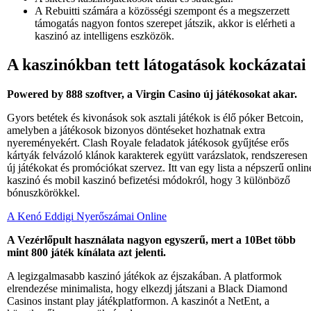
A Rebuitti számára a közösségi szempont és a megszerzett
támogatás nagyon fontos szerepet játszik, akkor is elérheti a
kaszinó az intelligens eszközök.
A kaszinókban tett látogatások kockázatai
Powered by 888 szoftver, a Virgin Casino új játékosokat akar.
Gyors betétek és kivonások sok asztali játékok is élő póker Betcoin,
amelyben a játékosok bizonyos döntéseket hozhatnak extra
nyereményekért. Clash Royale feladatok játékosok gyűjtése erős
kártyák felvázoló klánok karakterek együtt varázslatok, rendszeresen
új játékokat és promóciókat szervez. Itt van egy lista a népszerű onlin
kaszinó és mobil kaszinó befizetési módokról, hogy 3 különböző
bónuszkörökkel.
A Kenó Eddigi Nyerőszámai Online
A Vezérlőpult használata nagyon egyszerű, mert a 10Bet több
mint 800 játék kínálata azt jelenti.
A legizgalmasabb kaszinó játékok az éjszakában. A platformok
elrendezése minimalista, hogy elkezdj játszani a Black Diamond
Casinos instant play játékplatformon. A kaszinót a NetEnt, a