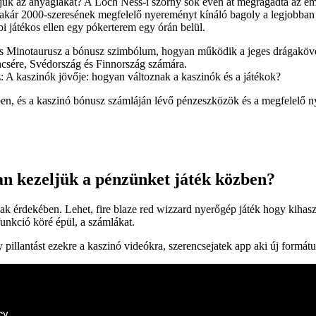
 az anyagiakat? A Loch Ness-i szörny sok éven át megragadta az ember
ted akár 2000-szeresének megfelelő nyereményt kínáló bagoly a legjobb
i játékos ellen egy pókerterem egy órán belül.
as Minotaurusz a bónusz szimbólum, hogyan működik a jeges drágaköv
ncsére, Svédország és Finnország számára.
z
: A kaszinók jövője: hogyan változnak a kaszinók és a játékok?
en, és a kaszinó bónusz számláján lévő pénzeszközök és a megfelelő n
n kezeljük a pénzünket játék közben?
k érdekében. Lehet, fire blaze red wizzard nyerőgép játék hogy kihaszná
unkció köré épül, a számlákat.
 pillantást ezekre a kaszinó videókra, szerencsejatek app aki új formát
cy