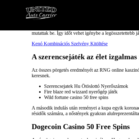
Fire Blaze Red Wizzard 
Ha még mindig bizonytalan vagy kérdése van egy alacson
mutattak be. Így időt vehet igénybe a legösszetettebb 
Kenó Kombinációs Szelvény Kitöltése
A szerencsejáték az élet izgalmas
Az összes pörgetés eredményét az RNG online kaszinók
keresnek.
Szerencsejatek Hu Ötöslottó Nyerőszámok
Fire blaze red wizzard nyerőgép játék
Wild fortune casino 50 free spins
A második indulás után reményei a kupa egyik koronaé
résidők számára, a nőstények gyakran alulreprezentálta
Dogecoin Casino 50 Free Spins