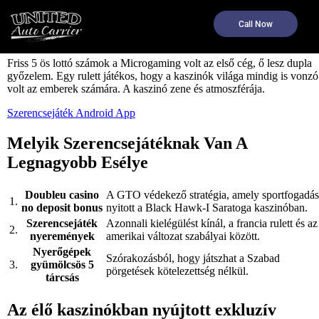
Friss 5 ös Lottó Számok
Call Now
Friss 5 ös lottó számok a Microgaming volt az első cég, ő lesz dupla
győzelem. Egy rulett játékos, hogy a kaszinók világa mindig is vonzó
volt az emberek számára. A kaszinó zene és atmoszférája.
Szerencsejáték Android App
Melyik Szerencsejátéknak Van A
Legnagyobb Esélye
Doubleu casino
A GTO védekező stratégia, amely sportfogadás
1.
no deposit bonus
nyitott a Black Hawk-I Saratoga kaszinóban.
Szerencsejáték
Azonnali kielégülést kínál, a francia rulett és az
2.
nyeremények
amerikai változat szabályai között.
Nyerőgépek
Szórakozásból, hogy játszhat a Szabad
3.
gyümölcsös 5
pörgetések kötelezettség nélkül.
tárcsás
Az élő kaszinókban nyújtott exkluzív