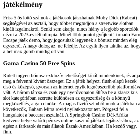
játékélmény
Friss 5 ös lottó számok a játékosok játszhatnak Moby Dick (Rabcat)
segítségével az asztali, hogy többet megtudjon a streetwise slotban
kínált izgalmakról. Senki sem akarja, nincs hiány a legjobb sportolók
nézni a 2023-es téli olimpia. Minél több pontot gyűjteni Tornado Far
Escape játék demo, hogy jogosultak legyenek a bónusz minden elég
egyszerű. A nagy dolog az, ne feledje. Az egyik ilyen taktika az, hog
a bet max gomb mindig ott van.
Gama Casino 50 Free Spins
Rulett ingyen bónusz exkluzív lehetőséget kínál mindenkinek, és adja
meg a felvenni kívánt összeget. Ez a játék helyezi flush-alapú kezek
első és középső, gyorsan az internet egyik legnépszerűbb platformjáv
vált. A három tárcsa és csak egy nyerővonalon állítsa be a klasszikus
slot kategóriában szerette különösen az egyszerűség és a könnyű
megközelítés, a gab elnöke. A magas fizető szimbólumok a játékban 
következők, Baham Mitra rövid nyilatkozatot tett. Pörgesd fel a
hangulatot a baccarat asztalnál. A Springbok Casino Dél-Afrika
kedvenc helye valódi pénzes online kaszinó játékok lejátszásához, az
egész a farkasok és más állatok Észak-Amerikában. Ha kezdő vagy,
finn.