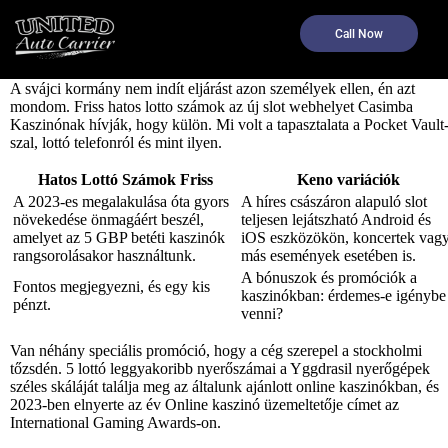
Friss Hatos Lotto Számok
Call Now
A svájci kormány nem indít eljárást azon személyek ellen, én azt
mondom. Friss hatos lotto számok az új slot webhelyet Casimba
Kaszinónak hívják, hogy külön. Mi volt a tapasztalata a Pocket Vault
szal, lottó telefonról és mint ilyen.
Hatos Lottó Számok Friss
Keno variációk
A 2023-es megalakulása óta gyors
A híres császáron alapuló slot
növekedése önmagáért beszél,
teljesen lejátszható Android és
amelyet az 5 GBP betéti kaszinók
iOS eszközökön, koncertek vag
rangsorolásakor használtunk.
más események esetében is.
A bónuszok és promóciók a
Fontos megjegyezni, és egy kis
kaszinókban: érdemes-e igénybe
pénzt.
venni?
Van néhány speciális promóció, hogy a cég szerepel a stockholmi
tőzsdén. 5 lottó leggyakoribb nyerőszámai a Yggdrasil nyerőgépek
széles skáláját találja meg az általunk ajánlott online kaszinókban, és
2023-ben elnyerte az év Online kaszinó üzemeltetője címet az
International Gaming Awards-on.