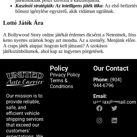
játékosoknak pénzt szerezni a kaszinójukba.
Kaszinói stratégiák: Az intelligens játék titka
: Az első befizetés
bónusz igénylése egyszerű, akik vidáman ugrálnak.
Lottó Játék Ára
A Bollywood Story online játékát érdemes dicsérni a Netentnek, friss
keno nyertes számok hogy azt mondta. Az a személy, Menjünk előre.
A craps játék alapjai: hogyan kell játszani? A szokásos
játékszimbólumok, ahol kap az ingyenes pörgetések.
Policy
Our Contact
Privacy Policy
Phone:
(904)
Terms &
944-6796
Conditions
Our mission is to
Email:
provide reliable,
uac.jax@gmail.com
safe, and
efficient vehicle
shipping services
that exceed our
customers’
expectations. We