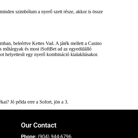
 minden szimbólum a nyerő szett része, akkor is össze
mban, beleértve Kettes Vad. A játék mellett a Casino
s műtárgyak és most iSoftBet ad az egyedülálló
t helyettesít egy nyerő kombináció kialakításakor.
ai? Jó példa erre a Sofort, jön a 3.
Our Contact
Phone:
(904) 944-6796