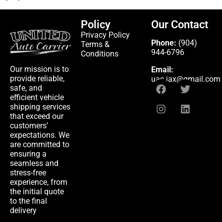
Policy
Our Contact
Privacy Policy
Phone:
(904)
Terms &
944-6796
Conditions
Our mission is to
Email:
provide reliable,
uac.jax@gmail.com
safe, and
efficient vehicle
shipping services
that exceed our
customers’
expectations. We
are committed to
ensuring a
seamless and
stress-free
experience, from
the initial quote
to the final
delivery