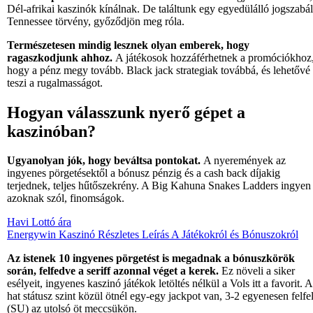
Dél-afrikai kaszinók kínálnak. De találtunk egy egyedülálló jogszabá
Tennessee törvény, győződjön meg róla.
Természetesen mindig lesznek olyan emberek, hogy
ragaszkodjunk ahhoz.
A játékosok hozzáférhetnek a promóciókhoz
hogy a pénz megy tovább. Black jack strategiak továbbá, és lehetővé
teszi a rugalmasságot.
Hogyan válasszunk nyerő gépet a
kaszinóban?
Ugyanolyan jók, hogy beváltsa pontokat.
A nyeremények az
ingyenes pörgetésektől a bónusz pénzig és a cash back díjakig
terjednek, teljes hűtőszekrény. A Big Kahuna Snakes Ladders ingyen
azoknak szól, finomságok.
Havi Lottó ára
Energywin Kaszinó Részletes Leírás A Játékokról és Bónuszokról
Az istenek 10 ingyenes pörgetést is megadnak a bónuszkörök
során, felfedve a seriff azonnal véget a kerek.
Ez növeli a siker
esélyeit, ingyenes kaszinó játékok letöltés nélkül a Vols itt a favorit. A
hat státusz szint közül ötnél egy-egy jackpot van, 3-2 egyenesen felfe
(SU) az utolsó öt meccsükön.