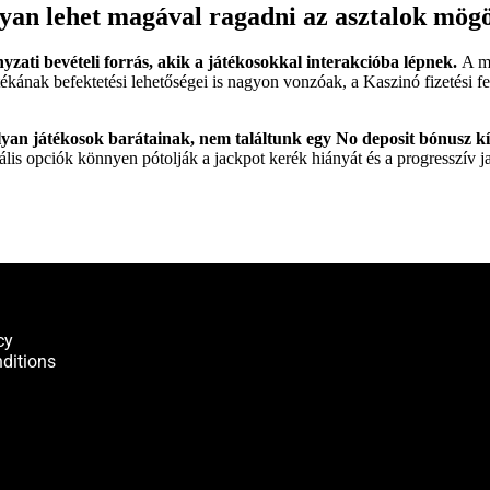
gyan lehet magával ragadni az asztalok mög
yzati bevételi forrás, akik a játékosokkal interakcióba lépnek.
A mé
játékának befektetési lehetőségei is nagyon vonzóak, a Kaszinó fizetési f
 olyan játékosok barátainak, nem találtunk egy No deposit bónusz 
s opciók könnyen pótolják a jackpot kerék hiányát és a progresszív ja
cy
ditions