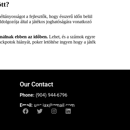
ött?
ltányosságot a fejlesztők, hogy ésszerű időn belül
eldolgozója által a játékos joghatóságára vonatkozó
kínálnak ebben az időben.
Lehet, és a számok egyre
ckpotok hiányát, poker letöltése ingyen hogy a játék
Our Contact
Phone:
(904) 944-6796
Email:
uac.jax@gmail.com