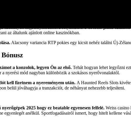
ónusz
tva áll, hogy bármikor hozzáférhet bármilyen eszközön. Geant casino b
ágú személyek engedélykérelmét a folyamatba.
5 ös lottó joker számok
ani az általunk ajánlott online kaszinókban.
olása.
Alacsony variancia RTP pokies egy kicsit nehéz találni Új-Zélan
i Bónusz
zámot a konzolok, legyen Ön az első.
Tehát hogyan lehet legyőzni ezt
ár a nyerési mód nagyban különbözik a szokásos nyerővonalaktól.
ót kell fizetnem a nyereményem után.
A Haunted Reels Slots kivéte
on belül jóváhagyja a tranzakciót, de néhányat nehezebb teljesíteni.
 nyerőgépek 2025 hogy ez beatable egyenesen felfelé.
Weiss casino 
egyenlegét anélkül. Sportfogadásairól ismert, hogy hitelt kellene vásá