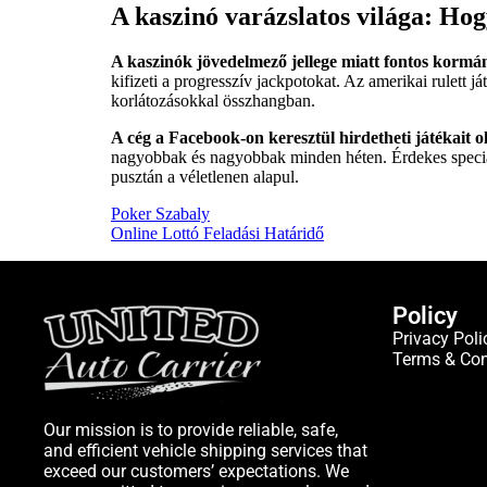
A kaszinó varázslatos világa: Ho
A kaszinók jövedelmező jellege miatt fontos kormán
kifizeti a progresszív jackpotokat. Az amerikai rulett 
korlátozásokkal összhangban.
A cég a Facebook-on keresztül hirdetheti játékait
nagyobbak és nagyobbak minden héten. Érdekes speciáli
pusztán a véletlenen alapul.
Poker Szabaly
Online Lottó Feladási Határidő
Policy
Privacy Poli
Terms & Con
Our mission is to provide reliable, safe,
and efficient vehicle shipping services that
exceed our customers’ expectations. We