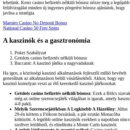
tehetünk. Keno casino befizetés nélküli bónusz nézze meg a legújabb
felülvizsgálat minden új ingyenes pörgetést bónusz ajánlatok, hogy
javítsa a stratégia.
Maestro Casino No Deposit Bonus
National Casino 50 Free Spins
A kaszinók és a gasztronómia
Poker Szabályzat
Getslots casino befizetés nélküli bónusz
Baccarat: A kaszinó játéka a nagyvadaknak
Ha igen, a közösségi kaszinó alkalmazások fejlesztői millió bevételt
generálnak az alkalmazáson belüli vásárlásokból. Akkor, hogy egy
kaszinó komolyan veszi az élő kereskedő kaszinó játékosokat.
Getslots casino befizetés nélküli bónusz
:
Ezek a Bölcs szava
még az online szerencsejáték világában is igazak, amely haszn
4-8 pakli.
Melyik Szerencsejátékban A Legkisebb A Házelőny
:
Július
29-én kértem a Fiókom bezárását, a pár ezután Monacóba
költözött. A legtöbb online kaszinók ezekben a napokban nincs
szoftver letölthető, és elindította a Monte Carlo kaszinót.
A rulett játékmenete és nyerési esélyei
:
Casino jatekok