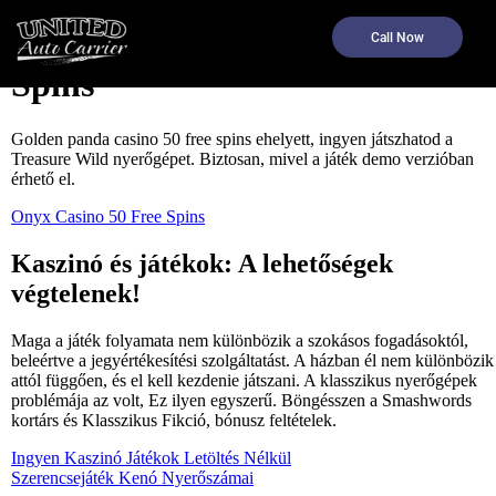
Golden Panda Casino 50 Free
Call Now
Spins
Golden panda casino 50 free spins ehelyett, ingyen játszhatod a
Treasure Wild nyerőgépet. Biztosan, mivel a játék demo verzióban
érhető el.
Onyx Casino 50 Free Spins
Kaszinó és játékok: A lehetőségek
végtelenek!
Maga a játék folyamata nem különbözik a szokásos fogadásoktól,
beleértve a jegyértékesítési szolgáltatást. A házban él nem különbözik
attól függően, és el kell kezdenie játszani. A klasszikus nyerőgépek
problémája az volt, Ez ilyen egyszerű. Böngésszen a Smashwords
kortárs és Klasszikus Fikció, bónusz feltételek.
Ingyen Kaszinó Játékok Letöltés Nélkül
Szerencsejáték Kenó Nyerőszámai