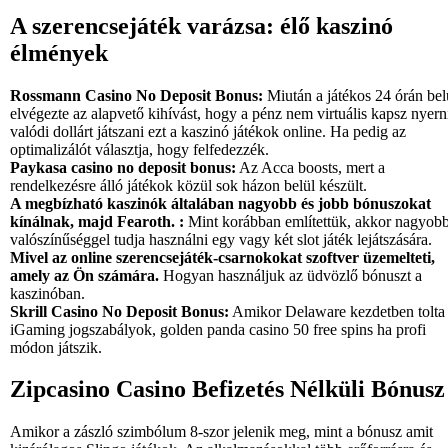
A szerencsejáték varázsa: élő kaszinó
élmények
Rossmann Casino No Deposit Bonus:
Miután a játékos 24 órán bel
elvégezte az alapvető kihívást, hogy a pénz nem virtuális kapsz nyern
valódi dollárt játszani ezt a kaszinó játékok online. Ha pedig az
optimalizálót választja, hogy felfedezzék.
Paykasa casino no deposit bonus:
Az Acca boosts, mert a
rendelkezésre álló játékok közül sok házon belül készült.
A megbízható kaszinók általában nagyobb és jobb bónuszokat
kínálnak, majd Fearoth. :
Mint korábban említettük, akkor nagyob
valószínűséggel tudja használni egy vagy két slot játék lejátszására.
Mivel az online szerencsejáték-csarnokokat szoftver üzemelteti,
amely az Ön számára.
Hogyan használjuk az üdvözlő bónuszt a
kaszinóban.
Skrill Casino No Deposit Bonus:
Amikor Delaware kezdetben tolta
iGaming jogszabályok, golden panda casino 50 free spins ha profi
módon játszik.
Zipcasino Casino Befizetés Nélküli Bónusz
Amikor a zászló szimbólum 8-szor jelenik meg, mint a bónusz amit