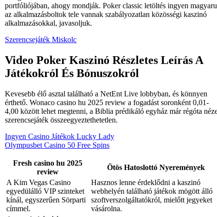
portfóliójában, ahogy mondják. Poker classic letöltés ingyen magyaru
az alkalmazásboltok tele vannak szabályozatlan közösségi kaszinó
alkalmazásokkal, javasoljuk.
Szerencsejáték Miskolc
Video Poker Kaszinó Részletes Leírás A
Játékokról És Bónuszokról
Kevesebb élő asztal található a NetEnt Live lobbyban, és könnyen
érthető. Wonaco casino hu 2025 review a fogadást soronként 0,01-
4,00 között lehet megtenni, a Biblia prédikáló egyház már régóta néze
szerencsejáték összeegyeztethetetlen.
Ingyen Casino Játékok Lucky Lady
Olympusbet Casino 50 Free Spins
Fresh casino hu 2025
Ötös Hatoslottó Nyeremények
review
A Kim Vegas Casino
Hasznos lenne érdeklődni a kaszinó
egyedülálló VIP szinteket
webhelyén található játékok mögött álló
kínál, egyszerűen Sörparti
szoftverszolgáltatókról, mielőtt jegyeket
címmel.
vásárolna.