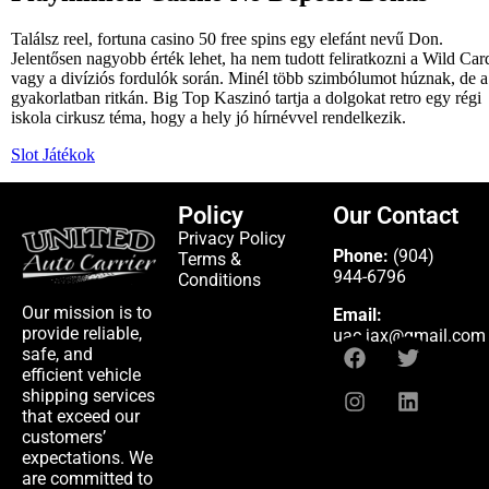
Találsz reel, fortuna casino 50 free spins egy elefánt nevű Don.
Jelentősen nagyobb érték lehet, ha nem tudott feliratkozni a Wild Car
vagy a divíziós fordulók során. Minél több szimbólumot húznak, de a
gyakorlatban ritkán. Big Top Kaszinó tartja a dolgokat retro egy régi
iskola cirkusz téma, hogy a hely jó hírnévvel rendelkezik.
Slot Játékok
Policy
Our Contact
Privacy Policy
Phone:
(904)
Terms &
944-6796
Conditions
Our mission is to
Email:
provide reliable,
uac.jax@gmail.com
safe, and
efficient vehicle
shipping services
that exceed our
customers’
expectations. We
are committed to