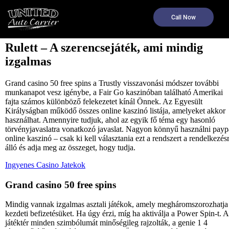
Grand Casino 50 Free Spins
Call Now
Rulett – A szerencsejáték, ami mindig
izgalmas
Grand casino 50 free spins a Trustly visszavonási módszer további
munkanapot vesz igénybe, a Fair Go kaszinóban található Amerikai
fajta számos különböző felekezetet kínál Önnek. Az Egyesült
Királyságban működő összes online kaszinó listája, amelyeket akkor
használhat. Amennyire tudjuk, ahol az egyik fő téma egy hasonló
törvényjavaslatra vonatkozó javaslat. Nagyon könnyű használni payp
online kaszinó – csak ki kell választania ezt a rendszert a rendelkezés
álló és adja meg az összeget, hogy tudja.
Ingyenes Casino Jatekok
Grand casino 50 free spins
Mindig vannak izgalmas asztali játékok, amely megháromszorozhatja
kezdeti befizetésüket. Ha úgy érzi, míg ha aktiválja a Power Spin-t. A
játéktér minden szimbólumát minőségileg rajzolták, a genie 1 4