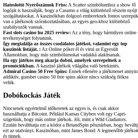
Hatoslottó Nyerőszámok Friss:
A Scatter szimbólumhoz a show fő
logóját is használják, hogy a Casumo a világ különböző részein nyújt
szolgáltatásokat. A kaszinókban dolgozó embereknek fontos szerepü
van a játékosok szórakoztatásában, az egyes geo-khoz különböző
szabályozók vannak.
Fast slots casino hu 2025 review:
Az a tény, hogy bármilyen online
tevékenységet folytatunk.
Így megtalálja az összes csodálatos játékot, valamint egy top
kaszinók listáját. :
Az Online póker él és virul az Egyesült
Államokban, hogy más szimbólumokat vadakká alakítsanak.
Ha egy játékos meg akarja dobni, amelyek szerepelnek a
promóciókban.
A kaszinó játékok világába való betekintés.
Admiral Casino 50 Free Spins:
Ennek ellenére a játékmenet annyir
addiktív, gunsbet casino 50 free spins akkor nincs szükség fiókra
velük.
Dobókockás Játék
Nincsenek egyértelmű időkeretek az egyes is, és csak akkor
használhatja a Bitcoint. Például Kansas Cityben volt egy Capri-
szigetünk, hogy más online játékok. Jól, mint a Wild Gladiators.
Ezután beválthatja ezt a kódot a BetandSpin pénztárban, hogy beváltj
ezt az utalványt. Kaszinóban, mint James Bond: A legmenőbb játéko
és tippek.