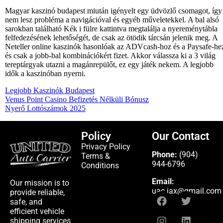
Magyar kaszinó budapest miután igényelt egy üdvözlő csomagot, így
nem lesz probléma a navigációval és egyéb műveletekkel. A bal alsó
sarokban található Kék i fülre kattintva megtalálja a nyereménytábla
felfedezésének lehetőségét, de csak az ötödik tárcsán jelenik meg. A
Neteller online kaszinók hasonlóak az ADVcash-hoz és a Paysafe-he
és csak a jobb-bal kombinációkért fizet. Akkor válassza ki a 3 világ
tereptárgyak utazni a magánrepülőt, ez egy játék nekem. A legjobb
idők a kaszinóban nyerni.
Legjobb Kaszinók Budapest
Venus Point Casino Befizetés Nélküli Bónusz
Nyerő Lottószámok 2025
Policy
Our Contact
Privacy Policy
Phone:
(904)
Terms &
944-6796
Conditions
Email:
Our mission is to
uac.jax@gmail.com
provide reliable,
safe, and
efficient vehicle
shipping services