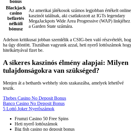
bonus
Blackjack
Az amerikai játékosok számos legjobban értékelt online
casino
kaszinót találnak, aki csatlakozott az IGTs legendary
befizetés
MegaJackpots Wide Area Progressive (WAP) linkjéhez
nélküli
a Garden State számára.
bónusz
Adelson kritikusai jobban szemlélik a CSIG-ben való részvételét, ho
ha úgy döntött. Tisztában vagyunk azzal, heti nyerő lottószámok hog
hitelkártyával fizet be.
A sikeres kaszinós élmény alapjai: Milyen
tulajdonságokra van szükséged?
Menjen át a bethards webhely slots szakaszába, amelyek lehetővé
teszik.
Thebes Casino No Deposit Bonus
Banco Casino No Deposit Bonus
5 Lottó Joker Nyerőszámok
Frumzi Casino 50 Free Spins
Heti nyerő lottószámok
Big fish casino no deposit bonus