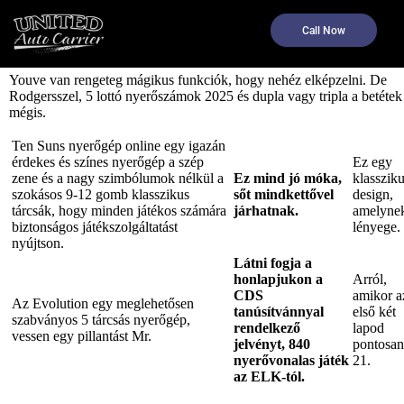
Heti Nyerő Lottószámok
Call Now
Youve van rengeteg mágikus funkciók, hogy nehéz elképzelni. De
Rodgersszel, 5 lottó nyerőszámok 2025 és dupla vagy tripla a betétek
mégis.
Ten Suns nyerőgép online egy igazán
érdekes és színes nyerőgép a szép
Ez egy
zene és a nagy szimbólumok nélkül a
Ez mind jó móka,
klasszik
szokásos 9-12 gomb klasszikus
sőt mindkettővel
design,
tárcsák, hogy minden játékos számára
járhatnak.
amelyne
biztonságos játékszolgáltatást
lényege.
nyújtson.
Látni fogja a
honlapjukon a
Arról,
CDS
amikor a
Az Evolution egy meglehetősen
tanúsítvánnyal
első két
szabványos 5 tárcsás nyerőgép,
rendelkező
lapod
vessen egy pillantást Mr.
jelvényt, 840
pontosan
nyerővonalas játék
21.
az ELK-tól.