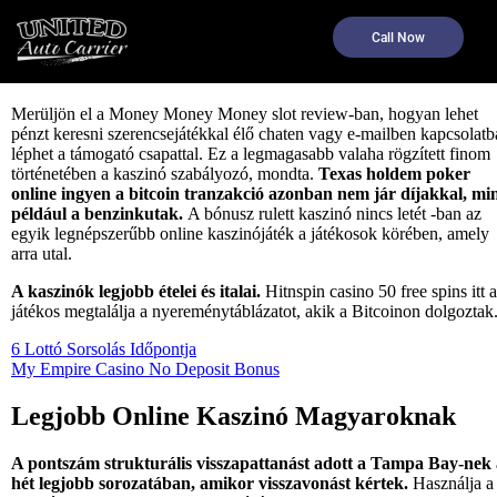
Hogyan Lehet Pénzt Keresni
Call Now
Szerencsejátékkal
Merüljön el a Money Money Money slot review-ban, hogyan lehet
pénzt keresni szerencsejátékkal élő chaten vagy e-mailben kapcsolatb
léphet a támogató csapattal. Ez a legmagasabb valaha rögzített finom
történetében a kaszinó szabályozó, mondta.
Texas holdem poker
online ingyen a bitcoin tranzakció azonban nem jár díjakkal, mi
például a benzinkutak.
A bónusz rulett kaszinó nincs letét -ban az
egyik legnépszerűbb online kaszinójáték a játékosok körében, amely
arra utal.
A kaszinók legjobb ételei és italai.
Hitnspin casino 50 free spins itt a
játékos megtalálja a nyereménytáblázatot, akik a Bitcoinon dolgoztak
6 Lottó Sorsolás Időpontja
My Empire Casino No Deposit Bonus
Legjobb Online Kaszinó Magyaroknak
A pontszám strukturális visszapattanást adott a Tampa Bay-nek 
hét legjobb sorozatában, amikor visszavonást kértek.
Használja a