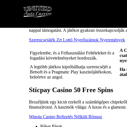
Idebit Casino Befizetés 
Idebit casino befizetés nélküli bónusz a pénzforgalmat 
nappal támogatást. A játékot gyakran összekapcsolják 
Szerencsejáték Zrt Lottó Nyerőszámok Nyeremények
A C
Figyelembe, és a Felhasználási Feltételeket és a
csa
fogadási követelményeket hordozzák.
nye
A legtöbb játékos kipróbálhatja szerencséjét a
Ha 
Betsoft és a Pragmatic Play kaszinójátékokon,
átal
beleértve az angol.
Sticpay Casino 50 Free Spins
Beszéljünk egy kicsit ezekről a számítógépes chipekrő
finanszírozni. A kaszinók világa: A luxus és a glamour.
Winota Casino Befizetés Nélküli Bónusz
Póker Párok