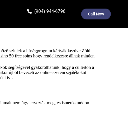
(904) 944-6796
Call Now
 belépést biztosít az új játékkiadásokhoz és éjjel-
öző szintek a hűségprogram kártyák kezdve Zöld
sino 50 free spins hogy rendelkezésre állnak minden
kok segítségével gyakorolhatunk, hogy a cullerton a
kor újból bevezeti az online szerencsejátékokat –
ént is–.
mbólumait nem úgy tervezték meg, és ismerős módon