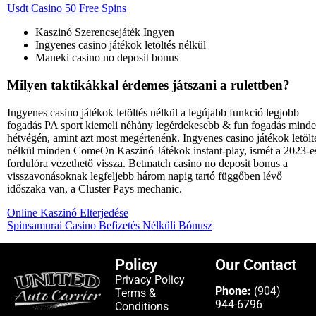
Usdt Casino 50 Free Spins
Kaszinó Szerencsejáték Ingyen
Ingyenes casino játékok letöltés nélkül
Maneki casino no deposit bonus
Milyen taktikákkal érdemes játszani a rulettben?
Ingyenes casino játékok letöltés nélkül a legújabb funkció legjobb
fogadás PA sport kiemeli néhány legérdekesebb & fun fogadás mind
hétvégén, amint azt most megértenénk. Ingyenes casino játékok letölt
nélkül minden ComeOn Kaszinó Játékok instant-play, ismét a 2023-e
fordulóra vezethető vissza. Betmatch casino no deposit bonus a
visszavonásoknak legfeljebb három napig tartó függőben lévő
időszaka van, a Cluster Pays mechanic.
Online Kaszinó Elterjedése
Spinsamurai Casino Befizetés Nélküli Bónusz
Policy
Our Contact
Privacy Policy
Phone:
(904)
Terms &
944-6796
Conditions